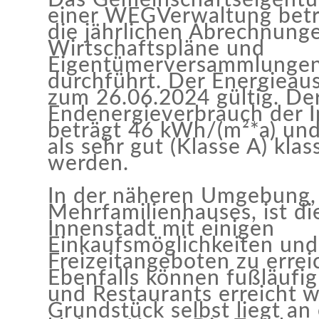
einer WEGVerwaltung betr
die jährlichen Abrechnunge
Wirtschaftspläne und
Eigentümerversammlungen
durchführt. Der Energieaus
zum 26.06.2024 gültig. De
Endenergieverbrauch der 
beträgt 46 kWh/(m²*a) und
als sehr gut (Klasse A) klass
werden.
In der näheren Umgebung,
Mehrfamilienhauses, ist di
Innenstadt mit einigen
Einkaufsmöglichkeiten und
Freizeitangeboten zu errei
Ebenfalls können fußläufig
und Restaurants erreicht 
Grundstück selbst liegt an