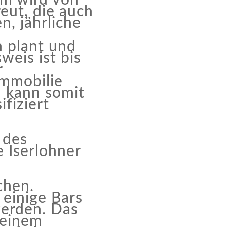
eut, die auch
n, jährliche
 plant und
weis ist bis
r
Immobilie
 kann somit
ifiziert
 des
e Iserlohner
chen.
 einige Bars
werden. Das
 einem