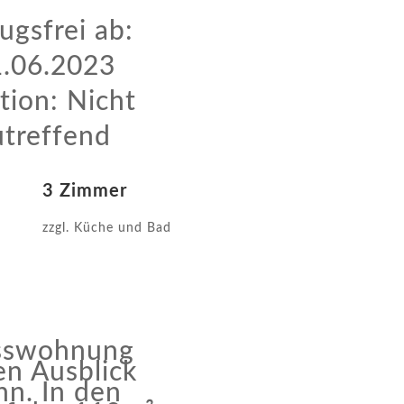
ugsfrei ab:
.06.2023
tion: Nicht
utreffend
3 Zimmer
zzgl. Küche und Bad
osswohnung
en Ausblick
hn. In den