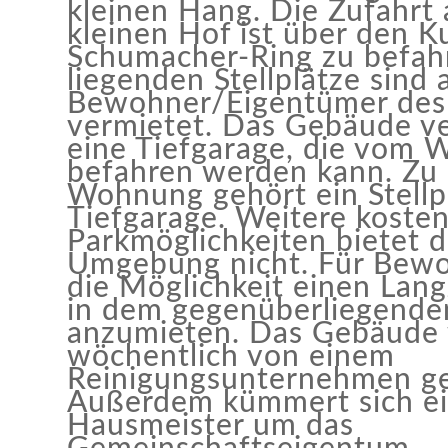
kleinen Hang. Die Zufahrt 
kleinen Hof ist über den K
Schumacher-Ring zu befahr
liegenden Stellplätze sind 
Bewohner/Eigentümer des
vermietet. Das Gebäude ve
eine Tiefgarage, die vom 
befahren werden kann. Zu 
Wohnung gehört ein Stellpl
Tiefgarage. Weitere koste
Parkmöglichkeiten bietet d
Umgebung nicht. Für Bewo
die Möglichkeit einen Lang
in dem gegenüberliegende
anzumieten. Das Gebäude 
wöchentlich von einem
Reinigungsunternehmen ge
Außerdem kümmert sich e
Hausmeister um das