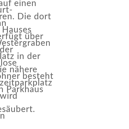
auf einen
urt-
en. Die dort
an
 Hauses
rfügt über
Westergraben
der
atz in der
nlose
ie nähere
hner besteht
zeitparkplatz
n Parkhaus
wird
säubert.
in