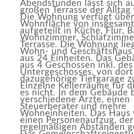
Abendstunden lässt sich a
großen Terrasse der Alltag
Die Wohnung verfügt über
Wohnfläche von insgesam
aufgeteilt in Küche, Flur, 
Wohnzimmer, Schlafzimme
Terrasse. Die Wohnung lie
Wohn- und Geschäftshaus
aus 24 Einheiten. Das Geb
aus 4 Geschossen inkl. des
Untergeschosses, von dort 
dazugehörige Tiefgarage z
Einzelne Kellerräume für d
es nicht. In dem Gebäude 
verschiedene Ärzte, einen
Steuerberater und mehre
Wohneinheiten. Das Haus 
einen Personenaufzug, der
regelmäßigen Abständen g
Das Gemeinschaftseigentu