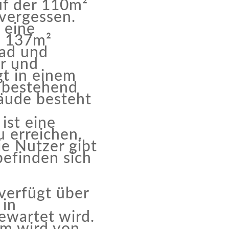
uf der 110m²
 vergessen.
 eine
t 137m²
Bad und
r und
gt in einem
 bestehend
äude besteht
ist eine
u erreichen.
ie Nutzer gibt
befinden sich
verfügt über
 in
ewartet wird.
m wird von